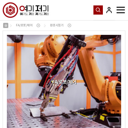
FA/로봇/제어
환경시험기
FA
/
로봇
/
제어