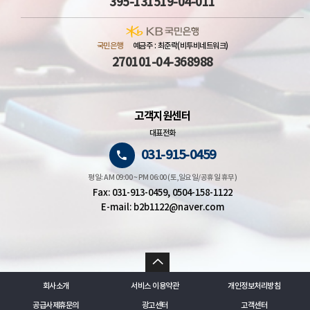
395-131519-04-011
국민은행
예금주 : 최준락(비투비네트워크)
270101-04-368988
고객지원센터
대표전화
031-915-0459
평일: AM 09:00 ~ PM 06:00 (토,일요일/공휴일 휴무)
Fax: 031-913-0459, 0504-158-1122
E-mail: b2b1122@naver.com
회사소개
서비스 이용약관
개인정보처리방침
공급사제휴문의
광고센터
고객센터