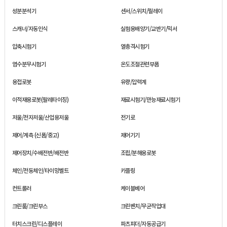
성분분석기
센서/스위치/릴레이
스캐너/자동인식
실험용배양기/교반기/믹서
압축시험기
열충격시험기
염수분무시험기
온도조절관련부품
용접로봇
유량/압력계
이적재용로봇(팔레타이징)
재료시험기/만능재료시험기
저울/전자저울/산업용저울
전기로
제어/계측 (신품/중고)
제어기기
제어장치/수배전반/배전반
조립/분해용로봇
체인/전동체인/타이밍벨트
카플링
컨트롤러
케이블베어
크린룸/크린부스
크린벤치/무균작업대
터치스크린/디스플레이
파츠피더/자동공급기