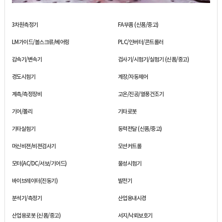
3차원측정기
FA부품 (신품/중고)
LM가이드/볼스크류/베어링
PLC/인버터/콘트롤러
감속기/변속기
검사기/시험기/실험기 (신품/중고)
경도시험기
계장/자동제어
계측/측정장비
고온/진공/열풍건조기
기어/폴리
기타로봇
기타실험기
동력전달 (신품/중고)
머신비젼/비젼검사기
모션커트롤
모터(AC/DC/서보/기어드)
물성시험기
바이브레이터(진동기)
발전기
분석기/측정기
산업용내시경
산업용로봇 (신품/중고)
서지/낙뢰보호기