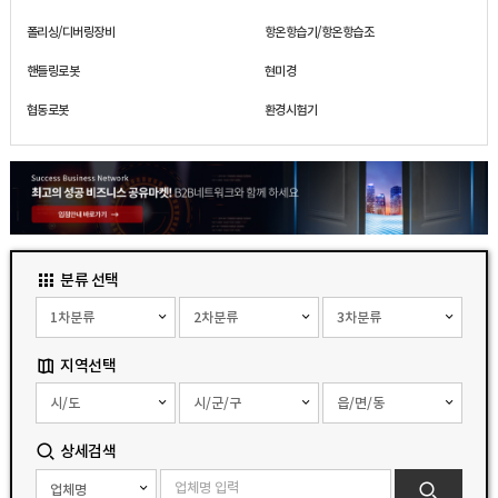
폴리싱/디버링장비
항온항습기/항온항습조
핸들링로봇
현미경
협동로봇
환경시험기
분류 선택
지역선택
상세검색