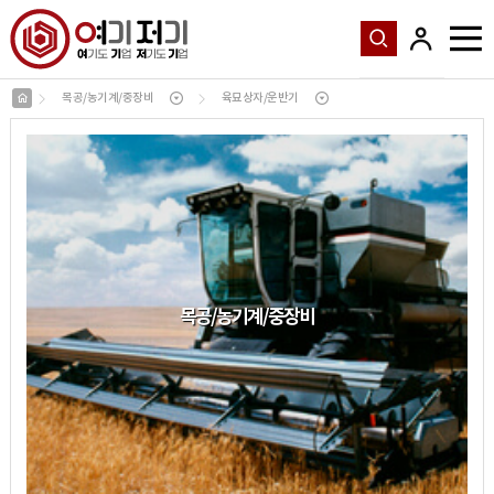
목공/농기계/중장비
육묘상자/운반기
목공
/
농기계
/
중장비