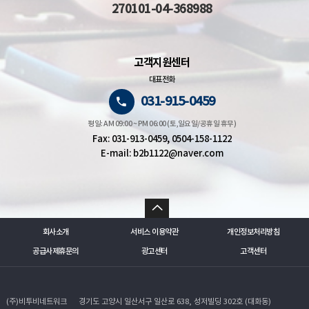
270101-04-368988
고객지원센터
대표전화
031-915-0459
평일: AM 09:00 ~ PM 06:00 (토,일요일/공휴일 휴무)
Fax: 031-913-0459, 0504-158-1122
E-mail: b2b1122@naver.com
회사소개
서비스 이용약관
개인정보처리방침
공급사제휴문의
광고센터
고객센터
(주)비투비네트워크
경기도 고양시 일산서구 일산로 638, 성저빌딩 302호 (대화동)