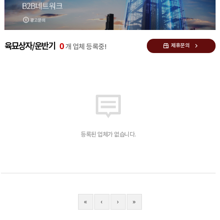
0
육묘상자/운반기
제휴문의
개 업체 등록중!
등록된 업체가 없습니다.
«
‹
›
»