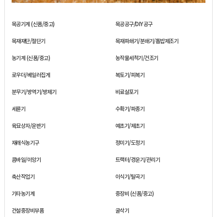
목공기계 (신품/중고)
목공공구/DIY공구
목재재단/절단기
목재파쇄기/분쇄기/톱밥제조기
농기계 (신품/중고)
농작물세척기/건조기
로우더/베일러집게
복토기/피복기
분무기/방역기/방제기
비료살포기
세륜기
수확기/파종기
육묘상자/운반기
예초기/제초기
재래식농기구
정미기/도정기
콤바일/이앙기
트랙터/경운기/관리기
축산작업기
이식기/탈곡기
기타농기계
중장비 (신품/중고)
건설중장비부품
굴삭기