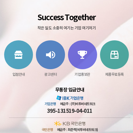
Success Together
작은 일도 소중히 여기는 기업 여기저기
입점안내
광고센터
기업홍보관
제품무료등록
무통장 입금안내
기업은행
예금주 : (주)비투비네트워크
395-131519-04-011
국민은행
예금주 : 최준락(비투비네트워크)