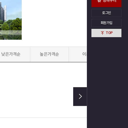
장바구니
로그인
회원가입
TOP
낮은가격순
높은가격순
이름순