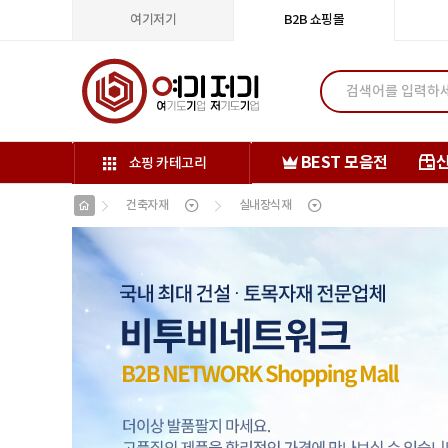
여기저기
B2B 쇼핑몰
BEST 모음전
쇼핑 카테고리
건축자재
실내장식재