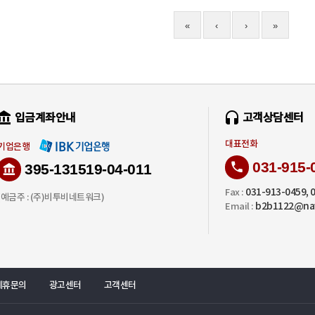
«
‹
›
»
입금계좌안내
고객상담센터
대표전화
기업은행
031-915-
395-131519-04-011
031-913-0459, 
Fax :
(예금주 : (주)비투비네트워크)
b2b1122@na
Email :
제휴문의
광고센터
고객센터