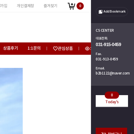
원가입
개인결제창
즐겨찾기
0
Add Bookmark
CS CENTER
대표전화.
031-915-0459
상품후기
1:1문의
관심상품
오늘 본 상품
Fax.
031-913-0459
Email.
b2b1122@naver.com
0
Today's