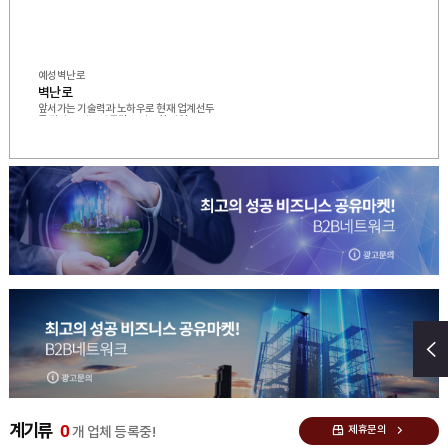
예성벽난로
벽난로
앞서가는 기술력과 노하우로 현재 업계선두
를 달리고 있는 아름답고 따뜻한 기업
0
계기류
제휴문의
개 업체 등록중!