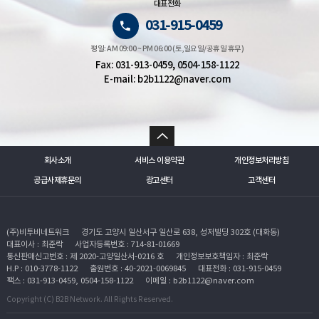
대표전화
031-915-0459
평일: AM 09:00 ~ PM 06:00 (토,일요일/공휴일 휴무)
Fax: 031-913-0459, 0504-158-1122
E-mail: b2b1122@naver.com
회사소개
서비스 이용약관
개인정보처리방침
공급사제휴문의
광고센터
고객센터
(주)비투비네트워크
경기도 고양시 일산서구 일산로 638, 성저빌딩 302호 (대화동)
대표이사 : 최준락
사업자등록번호 : 714-81-01669
통신판매신고번호 : 제 2020-고양일산서-0216 호
개인정보보호책임자 : 최준락
H.P : 010-3778-1122
출원번호 : 40-2021-0069845
대표전화 : 031-915-0459
팩스 : 031-913-0459, 0504-158-1122
이메일 : b2b1122@naver.com
Copyright (C) B2B Network. All Rights Reserved.