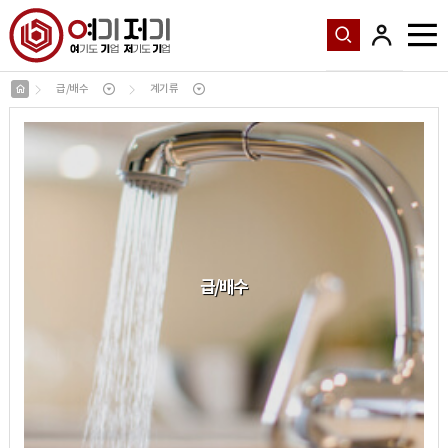
급/배수
계기류
급
/
배수