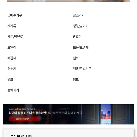
급배수기구
공조기기
계기류
냉/난방기기
닥트/벽난로
방열기
보일러
보온/보냉재
배관재
밸브
연소기
위생/주방기구
탱크
펌프
풍력기기
분류 선택