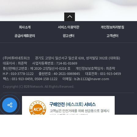
회사소개
서비스 이용약관
개인정보처리방침
공급사제휴문의
광고센터
고객센터
(주)비투비네트워크
경기도 고양시 일산서구 일산로 638, 성저빌딩 302호 (대화동)
대표이사 : 최준락
사업자등록번호 : 714-81-01669
통신판매신고번호 : 제 2020-고양일산서-0216 호
개인정보보호책임자 : 최준락
H.P : 010-3778-1122
출원번호 : 40-2021-0069845
대표전화 : 031-915-0459
팩스 : 031-913-0459, 0504-158-1122
이메일 : b2b1122@naver.com
Copyright (C) B2B Network. All Rights Reserved.