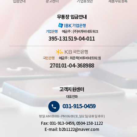
입점안내
광고센터
기업홍보관
제품무료등록
무통장 입금안내
기업은행
예금주 : (주)비투비네트워크
395-131519-04-011
국민은행
예금주 : 최준락(비투비네트워크)
270101-04-368988
고객지원센터
대표전화
031-915-0459
평일: AM 09:00 ~ PM 06:00 (토,일요일/공휴일 휴무)
Fax: 031-913-0459, 0504-158-1122
E-mail: b2b1122@naver.com