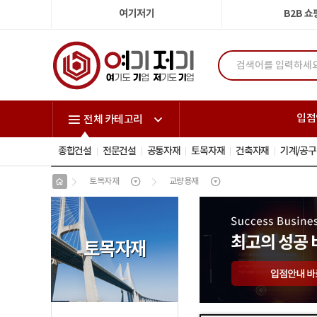
여기저기
B2B 
입점
전체 카테고리
종합건설
전문건설
공통자재
토목자재
건축자재
기계/공구
토목자재
교량용재
토목자재