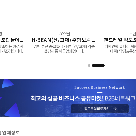
주)세민조경
JY스틸
조경시설 / 신제품 / 조합놀이시설 / 퍼골라 / 벤치 / 편의시설
H-BEAM(신/고재) 주형보.쉬트파일.복공판.스크류잭.앵글잭.고철 外
 환경을 창조하는 환경시
김해 부산 중고철강 - H빔(신/고재) 각종
디자인형 
 메이커 세민조경입니다.
철강제품 취급업체입니다.
다위) 
1
2
 업체정보