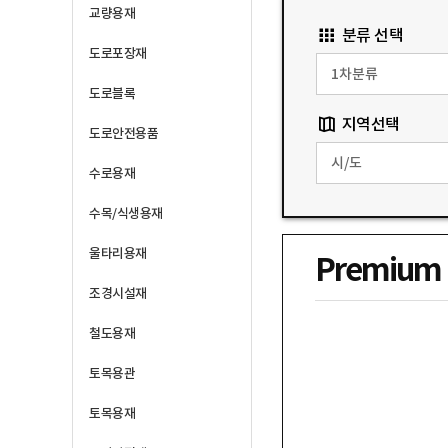
교량용재
분류 선택
도로포장재
도로블록
지역선택
도로안전용품
수로용재
수목/식생용재
울타리용재
Premium
조경시설재
철도용재
토목용관
토목용재