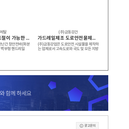
모던메탈
(주)금동강건
핸드레일 각도조절이 가능한 비용접 조립식 핸드레일 벽부형 핸드레일 용접없이! 물 끊임 없이! 조립식 결합구조
가드레일제조 도로안전물제조 강호방호책 교량방호책 성토부2W 윙가드레일 위험도로 윙가드레일
울타리 계단난간 창안전바(화분
(주)금동강업은 도로안전 시설물을 제작하
담장&옥상 벽부형 핸드레일
는 업체로서 고속도로와 국도 및 모든 지방
도로에 설치되는 가드레일 중앙분리대 조
립식 안전드럼 및 리바콘 강재방호책 토류
방호책 낙석방지책 방음벽 철구조물등을
생산 및 시공을 하고 있습니다.
광고문의