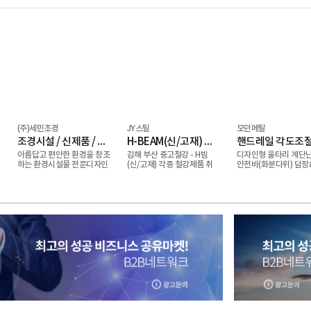
(주)세민조경
JY스틸
모던메탈
조경시설 / 신제품 / 조합놀이시설 / 퍼골라 / 벤치 / 편의시설
H-BEAM(신/고재) 주형보.쉬트파일.복공판.스크류잭.앵글잭.고철 外
아름답고 편안한 환경을 창조
김해 부산 중고철강 - H빔
디자인형 울타리 계단난
하는 환경시설물 전문디자인
(신/고재) 각종 철강제품 취
안전바(화분다위) 담장
메이커 세민조경입니다.
급업체입니다.
벽부형 핸드레일