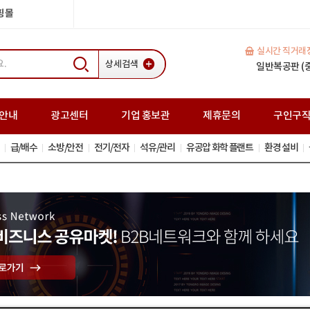
쇼핑몰
실시간 직거래
상세검색
H빔(중고) 35
일반복공판 (중고
스크류잭(중고
안내
광고센터
기업 홍보관
제휴문의
구인구
급/배수
소방/안전
전기/전자
석유/관리
유공압 화학 플랜트
환경 설비