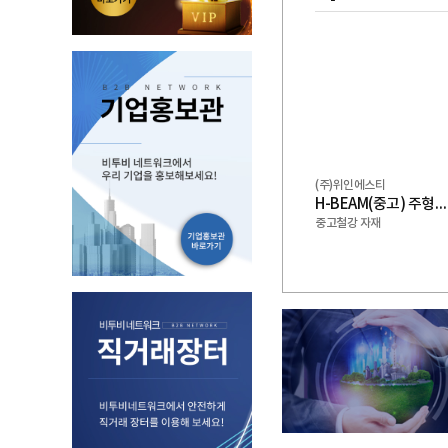
(주)위인에스티
H-BEAM(중고) 주형보 쉬트파일 복공판 스크류잭 앵글잭 그 외 다수 제품 취급업체
중고철강 자재