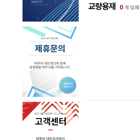
교량용재
0
개 업체