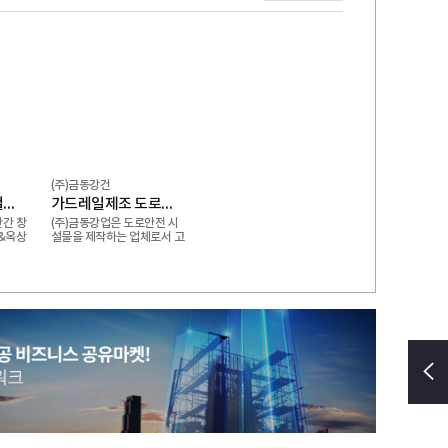
(주)금동강건
핸드레일 각도조절이 가능한 비용접 조립식 핸드레일 벽부형 핸드레일 용접없이! 물 끊임 없이! 조립식 결합구조
가드레일제조 도로안전물제조 강호방호책 교량방호책 성토부2W 윙가드레일 위험도로 윙가드레일
간 창
(주)금동강업은 도로안전 시
&옥상
설물을 제작하는 업체로서 고
속도로와 국도 및 모든 지방
도로에 설치되는 가드레일 중
앙분리대 조립식 안전드럼 및
리바콘 강재방호책 토류방호
책 낙석방지책 방음벽 철구조
물등을 생산 및 시공을 하고
있습니다.