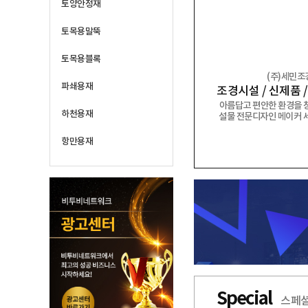
토양안정재
토목용말뚝
토목용블록
(주)위인에스티
(
파쇄용재
H-BEAM(중고) 주형보 쉬트파일 복공판 스크류잭 앵글잭 그 외 다수 제품 취급업체
중고철강 자재
아름답고 편안한
하천용재
설물 전문디자인
항만용재
Special
스페셜