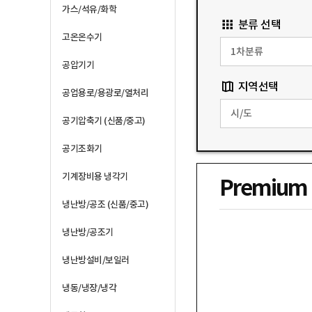
가스/석유/화학
분류 선택
고온온수기
공압기기
지역선택
공업용로/용광로/열처리
공기압축기 (신품/중고)
공기조화기
기계장비용 냉각기
Premium
냉난방/공조 (신품/중고)
냉난방/공조기
냉난방설비/보일러
냉동/냉장/냉각