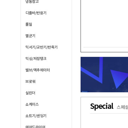
냉동창고
디졸바/반응기
롤밀
멸균기
믹서기/교반기/반죽기
믹싱/저장탱크
밸브/액추에이터
브로워
실린더
Special
쇼케이스
스페셜
쇼트기/샌딩기
에어드라이어