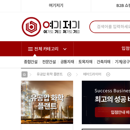
여기저기
B2B 
입점
전체 카테고리
종합건설
전문건설
공통자재
토목자재
건축자재
기계/공구
유공압 화학 플랜트
에어드라이어
유공압 화학
플랜트