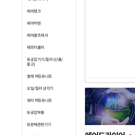
에어탱크
에어커텐
에어콤프레샤
애프터쿨러
유공압기기/칠러 (신품/
중고)
열매 히팅유니트
오일/칠러 냉각기
워터 히팅유니트
유공압부품
유분체관련기기