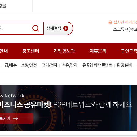
쇼핑몰
실시간 직거래
상세검색
H빔(중고) 35
일반복공판 (중고
스크류잭(중고
안내
광고센터
기업 홍보관
제휴문의
구인구
급/배수
소방/안전
전기/전자
석유/관리
유공압 화학 플랜트
환경 설비