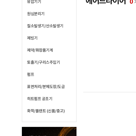
에어드라이어
0
유압기기
원심분리기
질소발생기/산소발생기
제빙기
제약/화장품기계
토출기/구리스주입기
펌프
표면처리/분체도장/도금
히트펌프 공조기
화학/플랜트 (신품/중고)