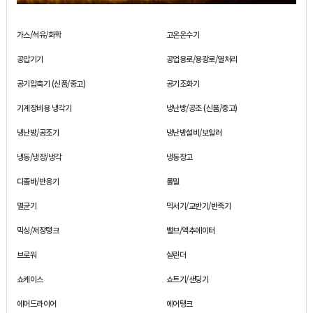
가스/석유/화학
고온온수기
공압기기
공업용로/용광로/열처리
공기압축기 (신품/중고)
공기조화기
기계장비용 냉각기
냉난방/공조 (신품/중고)
냉난방/공조기
냉난방설비/보일러
냉동/냉장/냉각
냉동창고
디졸바/반응기
롤밀
멸균기
믹서기/교반기/반죽기
믹싱/저장탱크
밸브/액추에이터
브로워
실린더
쇼케이스
쇼트기/샌딩기
에어드라이어
에어탱크