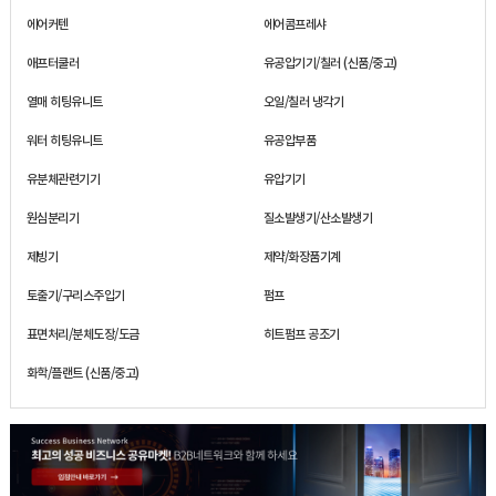
에어커텐
에어콤프레샤
애프터쿨러
유공압기기/칠러 (신품/중고)
열매 히팅유니트
오일/칠러 냉각기
워터 히팅유니트
유공압부품
유분체관련기기
유압기기
원심분리기
질소발생기/산소발생기
제빙기
제약/화장품기계
토출기/구리스주입기
펌프
표면처리/분체도장/도금
히트펌프 공조기
화학/플랜트 (신품/중고)