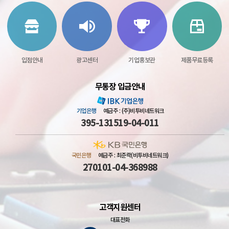
입점안내
광고센터
기업홍보관
제품무료등록
무통장 입금안내
기업은행
예금주 : (주)비투비네트워크
395-131519-04-011
국민은행
예금주 : 최준락(비투비네트워크)
270101-04-368988
고객지원센터
대표전화