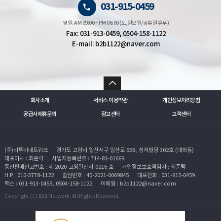
031-915-0459
평일: AM 09:00 ~ PM 06:00 (토,일요일/공휴일 휴무)
Fax: 031-913-0459, 0504-158-1122
E-mail: b2b1122@naver.com
회사소개
서비스 이용약관
개인정보처리방침
공급사제휴문의
광고센터
고객센터
(주)비투비네트워크
경기도 고양시 일산서구 일산로 638, 성저빌딩 302호 (대화동)
대표이사 : 최준락
사업자등록번호 : 714-81-01669
통신판매신고번호 : 제 2020-고양일산서-0216 호
개인정보보호책임자 : 최준락
H.P : 010-3778-1122
출원번호 : 40-2021-0069845
대표전화 : 031-915-0459
팩스 : 031-913-0459, 0504-158-1122
이메일 : b2b1122@naver.com
Copyright (C) B2B Network. All Rights Reserved.