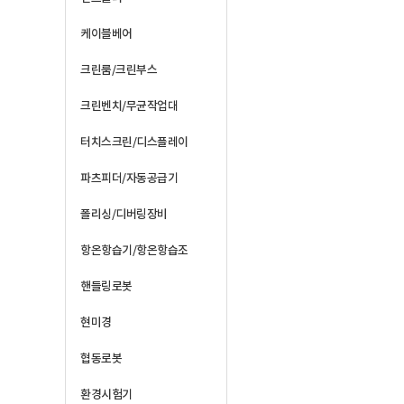
케이블베어
크린룸/크린부스
크린벤치/무균작업대
터치스크린/디스플레이
파츠피더/자동공급기
폴리싱/디버링장비
항온항습기/항온항습조
핸들링로봇
현미경
협동로봇
환경시험기