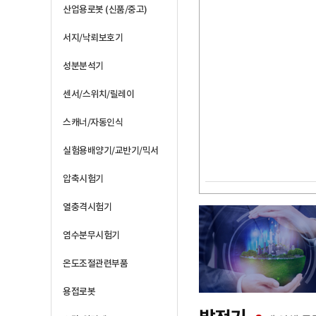
산업용로봇 (신품/중고)
서지/낙뢰보호기
성분분석기
센서/스위치/릴레이
스캐너/자동인식
실험용배양기/교반기/믹서
압축시험기
열충격시험기
염수분무시험기
온도조절관련부품
용접로봇