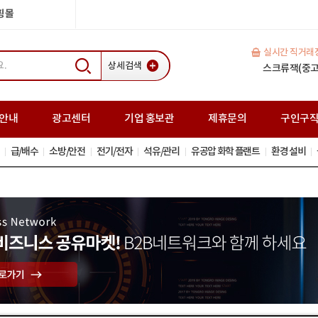
쇼핑몰
실시간 직거래
상세검색
H빔(중고) 35
일반복공판 (중고
스크류잭(중고
안내
광고센터
기업 홍보관
제휴문의
구인구
급/배수
소방/안전
전기/전자
석유/관리
유공압 화학 플랜트
환경 설비