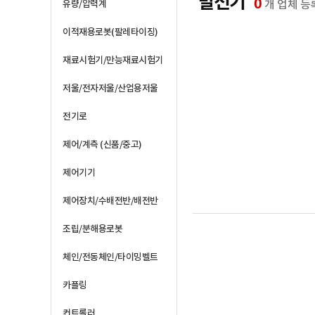
발전기
0
개 업체 등
유량/압력계
이적재용로봇(팔레타이징)
재료시험기/만능재료시험기
저울/전자저울/산업용저울
전기로
제어/계측 (신품/중고)
제어기기
제어장치/수배전반/배전반
조립/분해용로봇
체인/전동체인/타이밍벨트
카플링
컨트롤러