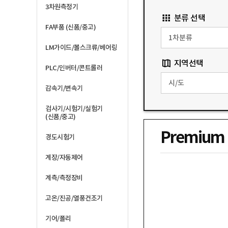
3차원측정기
분류 선택
FA부품 (신품/중고)
LM가이드/볼스크류/베어링
지역선택
PLC/인버터/콘트롤러
감속기/변속기
검사기/시험기/실험기
(신품/중고)
Premium
경도시험기
계장/자동제어
계측/측정장비
고온/진공/열풍건조기
기어/폴리