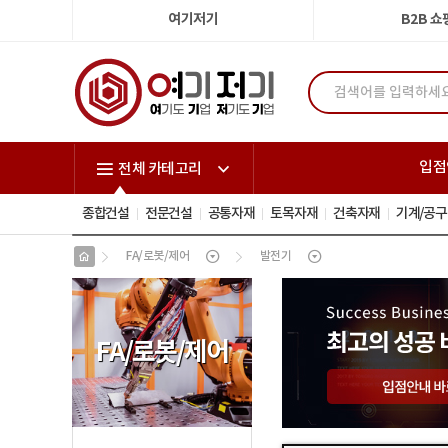
여기저기
B2B 
입점
전체 카테고리
종합건설
전문건설
공통자재
토목자재
건축자재
기계/공구
FA/로봇/제어
발전기
FA
/
로봇
/
제어