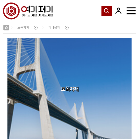
토목자재
파쇄용재
토목자재