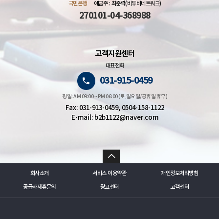
국민은행
예금주 : 최준락(비투비네트워크)
270101-04-368988
고객지원센터
대표전화
031-915-0459
평일: AM 09:00 ~ PM 06:00 (토,일요일/공휴일 휴무)
Fax: 031-913-0459, 0504-158-1122
E-mail: b2b1122@naver.com
회사소개
서비스 이용약관
개인정보처리방침
공급사제휴문의
광고센터
고객센터