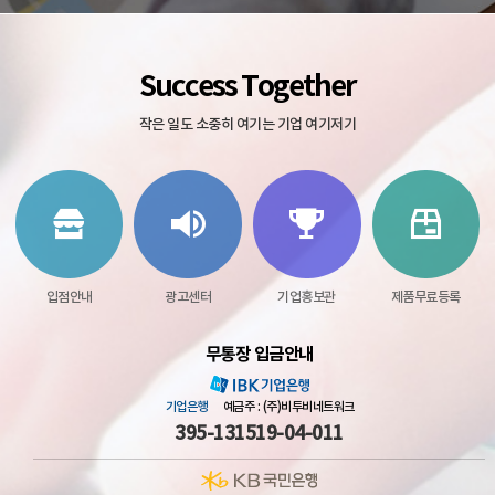
Success Together
작은 일도 소중히 여기는 기업 여기저기
입점안내
광고센터
기업홍보관
제품무료등록
무통장 입금안내
기업은행
예금주 : (주)비투비네트워크
395-131519-04-011