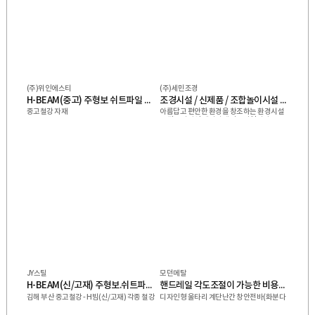
(주)위인에스티
(주)세민조경
H-BEAM(중고) 주형보 쉬트파일 복공판 스크류잭 앵글잭 그 외 다수 제품 취급업체
조경시설 / 신제품 / 조합놀이시설 / 퍼골라 / 벤치 / 편의시설
중고철강 자재
아름답고 편안한 환경을 창조하는 환경시설
물 전문디자인 메이커 세민조경입니다.
JY스틸
모던메탈
H-BEAM(신/고재) 주형보.쉬트파일.복공판.스크류잭.앵글잭.고철 外
핸드레일 각도조절이 가능한 비용접 조립식 핸드레일 벽부형 핸드레일 용접없이! 물 끊임 없이! 조립식 결합구조
김해 부산 중고철강 - H빔(신/고재) 각종 철강
디자인형 울타리 계단난간 창안전바(화분다
제품 취급업체입니다.
위) 담장&옥상 벽부형 핸드레일