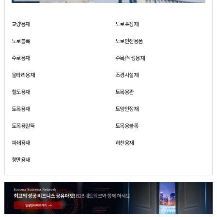
교량용재
도로포장재
도로블록
도로안전용품
수로용재
수목/식생용재
울타리용재
조경시설재
철도용재
토목용관
토목용재
토양안정재
토목용말뚝
토목용블록
파쇄용재
하천용재
항만용재