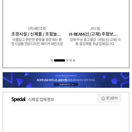
(주)세민조경
JY스틸
H-BEAM(중고) 주형보 쉬트파일 복공판 스크류잭 앵글잭 그 외 다수 제품 취급업체
조경시설 / 신제품 / 조합놀이시설 / 퍼골라 / 벤치 / 편의시설
H-BEAM(신/고재) 주형보.쉬트파일.복공판.스크류잭.앵글잭.고철 外
아름답고 편안한 환경을 창조하는 환
김해 부산 중고철강 - H빔(신/고재) 각
디
경시설물 전문디자인 메이커 세민조경
종 철강제품 취급업체입니다.
(
입니다.
1
2
3
4
5
광고문의
Special
스페셜 업체정보