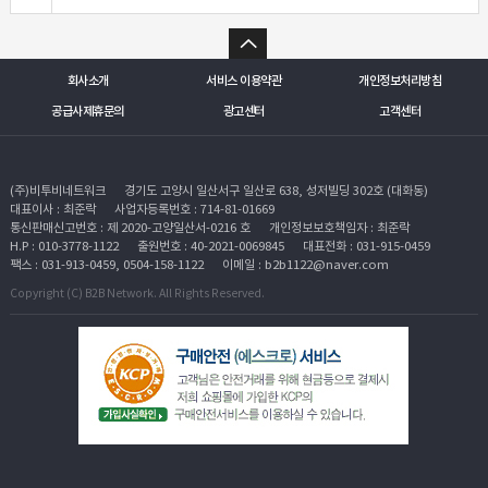
회사소개
서비스 이용약관
개인정보처리방침
공급사제휴문의
광고센터
고객센터
(주)비투비네트워크
경기도 고양시 일산서구 일산로 638, 성저빌딩 302호 (대화동)
대표이사 : 최준락
사업자등록번호 : 714-81-01669
통신판매신고번호 : 제 2020-고양일산서-0216 호
개인정보보호책임자 : 최준락
H.P : 010-3778-1122
출원번호 : 40-2021-0069845
대표전화 : 031-915-0459
팩스 : 031-913-0459, 0504-158-1122
이메일 : b2b1122@naver.com
Copyright (C) B2B Network. All Rights Reserved.