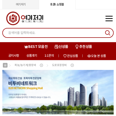
여기저기
B2B 쇼핑몰
BEST 모음전
신상품
추천상품
공지사항
상품후기
1:1문의
관심상품
오늘 본 상품
목농/농기계/중장비
도로포장장비