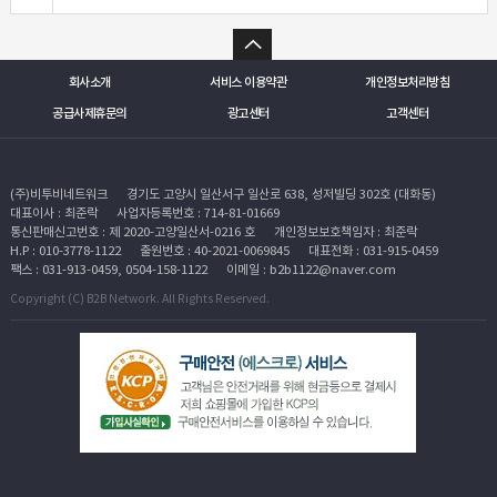
회사소개
서비스 이용약관
개인정보처리방침
공급사제휴문의
광고센터
고객센터
(주)비투비네트워크
경기도 고양시 일산서구 일산로 638, 성저빌딩 302호 (대화동)
대표이사 : 최준락
사업자등록번호 : 714-81-01669
통신판매신고번호 : 제 2020-고양일산서-0216 호
개인정보보호책임자 : 최준락
H.P : 010-3778-1122
출원번호 : 40-2021-0069845
대표전화 : 031-915-0459
팩스 : 031-913-0459, 0504-158-1122
이메일 : b2b1122@naver.com
Copyright (C) B2B Network. All Rights Reserved.