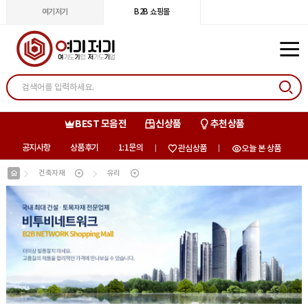
여기저기
B2B 쇼핑몰
BEST 모음전
신상품
추천상품
공지사항
상품후기
1:1문의
관심상품
오늘 본 상품
건축자재
유리