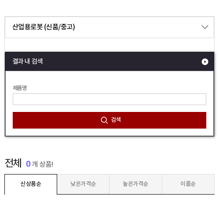
산업용로봇 (신품/중고)
결과 내 검색
제품명
검색
전체
0
개 상품!
신상품순
낮은가격순
높은가격순
이름순