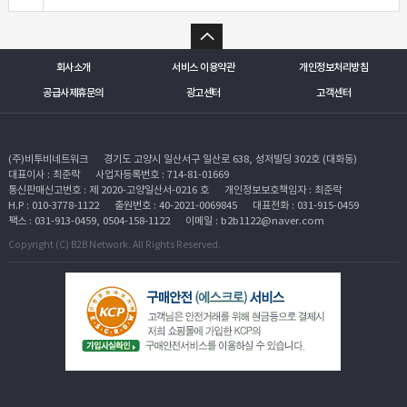
회사소개
서비스 이용약관
개인정보처리방침
공급사제휴문의
광고센터
고객센터
(주)비투비네트워크
경기도 고양시 일산서구 일산로 638, 성저빌딩 302호 (대화동)
대표이사 : 최준락
사업자등록번호 : 714-81-01669
통신판매신고번호 : 제 2020-고양일산서-0216 호
개인정보보호책임자 : 최준락
H.P : 010-3778-1122
출원번호 : 40-2021-0069845
대표전화 : 031-915-0459
팩스 : 031-913-0459, 0504-158-1122
이메일 : b2b1122@naver.com
Copyright (C) B2B Network. All Rights Reserved.