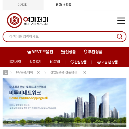
여기저기
B2B 쇼핑몰
BEST 모음전
신상품
추천상품
공지사항
상품후기
1:1문의
관심상품
오늘 본 상품
FA/로봇/제어
산업용로봇 (신품/중고)