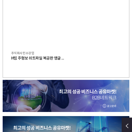
주식회사 민수강업
H빔 주형보 쉬트파일 복공판 앵글 스크류잭 유압잭 앵글잭 ㄱ앵글 중고철강