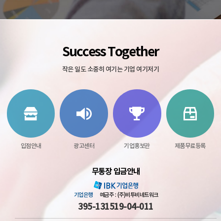
Success Together
작은 일도 소중히 여기는 기업 여기저기
입점안내
광고센터
기업홍보관
제품무료등록
무통장 입금안내
기업은행
예금주 : (주)비투비네트워크
395-131519-04-011