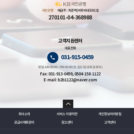
국민은행
예금주 : 최준락(비투비네트워크)
270101-04-368988
고객지원센터
대표전화
031-915-0459
평일: AM 09:00 ~ PM 06:00 (토,일요일/공휴일 휴무)
Fax: 031-913-0459, 0504-158-1122
E-mail: b2b1122@naver.com
회사소개
서비스 이용약관
개인정보처리방침
공급사제휴문의
광고센터
고객센터