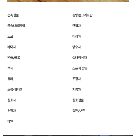
건축철물
경량콘크리트판
금속내외장재
단열재
도료
미장재
바닥재
방수재
벽돌/블록
실내장식재
석재
스폰지 방음
유리
조경재
조립식판넬
지붕재
창호재
창호철물
천장재
합판/보드
타일