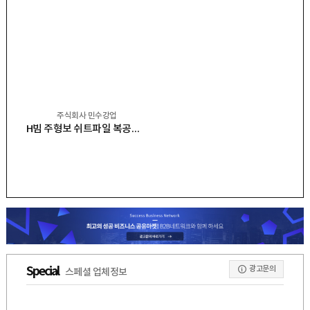
주식회사 민수강업
H빔 주형보 쉬트파일 복공판 앵글 스크류잭 유압잭 앵글잭 ㄱ앵글 중고철강
광고문의
Special
스페셜 업체정보