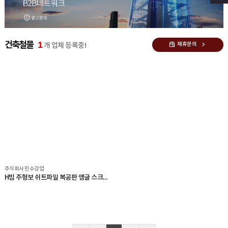
1
건축철물
제휴문의
개 업체 등록중!
주식회사 민수강업
H빔 주형보 쉬트파일 복공판 앵글 스크류잭 유압잭 앵글잭 ㄱ앵글 중고철강