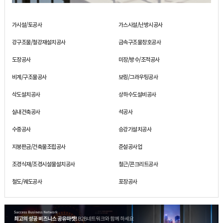
가시설/토공사
가스시설/난방시공사
강구조물/철강재설치공사
금속구조물창호공사
도장공사
미장/방수/조적공사
비계/구조물공사
보링/그라우팅공사
삭도설치공사
상하수도설비공사
실내건축공사
석공사
수중공사
승강기설치공사
지붕판금/건축물조립공사
준설공사업
조경식재/조경시설물설치공사
철근/콘크리트공사
철도/궤도공사
포장공사