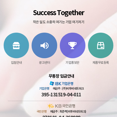
Success Together
작은 일도 소중히 여기는 기업 여기저기
입점안내
광고센터
기업홍보관
제품무료등록
무통장 입금안내
기업은행
예금주 : (주)비투비네트워크
395-131519-04-011
국민은행
예금주 : 최준락(비투비네트워크)