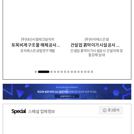
(주)대산시빌테크날러지
(주)아이에스건설
건 및 토공업 철근 콘크리트공사업 상하수도 설비공사 중기대여 골재운반및판매
토목비계구조물 해체공사업 출판업 피시 철근 콘크리트(프리캐스트)공사 강구조
건설업 흙막이가시설공사 건설자재 및 철강재 임대
프리캐스트공법연구개발
건설업 흙막이가시설공사 건설자재 및
철강재 임대
1
2
3
4
5
6
7
8
9
10
11
12
13
14
15
광고문의
Special
스페셜 업체정보