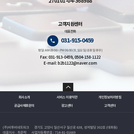
270101-04-368988
고객지원센터
대표전화
031-915-0459
평일: AM 09:00 ~ PM 06:00 (토,일요일/공휴일 휴무)
Fax: 031-913-0459, 0504-158-1122
E-mail: b2b1122@naver.com
회사소개
서비스 이용약관
개인정보처리방침
공급사제휴문의
광고센터
고객센터
(주)비투비네트워크
경기도 고양시 일산서구 일산로 638, 성저빌딩 302호 (대화동)
대표이사 : 최준락
사업자등록번호 : 714-81-01669