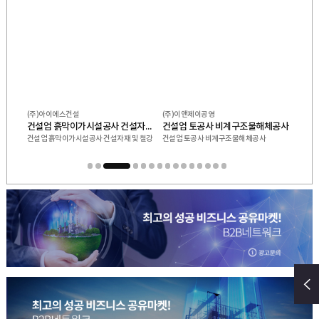
(주)아이에스건설
(주)이앤제이공영
태광중
토목비계구조물 해체공사업 출판업 피시 철근 콘크리트(프리캐스트)공사 강구조
건설업 흙막이가시설공사 건설자재 및 철강재 임대
건설업 토공사 비계구조물해체공사
강구
건설업 흙막이가시설공사 건설자재 및 철강
건설업 토공사 비계구조물해체공사
강구조
재 임대
1
2
3
4
5
6
7
8
9
10
11
12
13
14
15