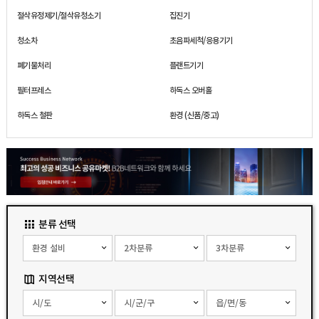
절삭유정제기/절삭유청소기
집진기
청소차
초음파세척/응용기기
폐기물처리
플랜트기기
필터프레스
하독스 오버홀
하독스 철판
환경 (신품/중고)
분류 선택
지역선택