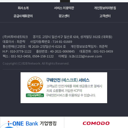
회사소개
서비스 이용약관
개인정보처리방침
공급사제휴문의
광고센터
고객센터
(주)비투비네트워크
경기도 고양시 일산서구 일산로 638, 성저빌딩 302호 (대화동)
대표이사 : 최준락
사업자등록번호 : 714-81-01669
통신판매신고번호 : 제 2020-고양일산서-0216 호
개인정보보호책임자 : 최준락
H.P : 010-3778-1122
출원번호 : 40-2021-0069845
대표전화 : 031-915-0459
팩스 : 031-913-0459, 0504-158-1122
이메일 : b2b1122@naver.com
Copyright (C) B2B Network. All Rights Reserved.