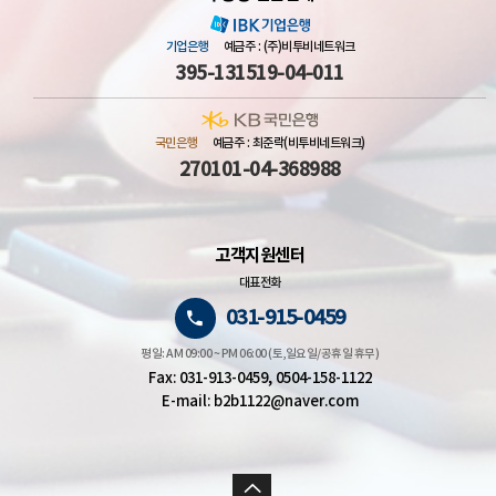
기업은행
예금주 : (주)비투비네트워크
395-131519-04-011
국민은행
예금주 : 최준락(비투비네트워크)
270101-04-368988
고객지원센터
대표전화
031-915-0459
평일: AM 09:00 ~ PM 06:00 (토,일요일/공휴일 휴무)
Fax: 031-913-0459, 0504-158-1122
E-mail: b2b1122@naver.com