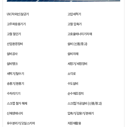
UV/자외선/살균기
고압세척기
고주파응용기기
고철 압축기
고철 절단기
고효율에너지기자재
산업환경장비
설비 (신품/중고)
설비공사
설비자재
설비탱크
세정기/세정장비
세탁기/탈수기
소각로
송풍기/환풍기
수도설비
수처리기기
순수제조장치
스크랩 철거 해체
스크랩/가공설비 (신품/중고)
신재생에너지
압축기/감용기/분쇄기
유수분리기/오일스키머
자원재활용