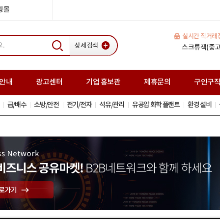
쇼핑몰
실시간 직거래
상세검색
H빔(중고) 35
일반복공판 (중고
스크류잭(중고
안내
광고센터
기업 홍보관
제휴문의
구인구
급/배수
소방/안전
전기/전자
석유/관리
유공압 화학 플랜트
환경 설비