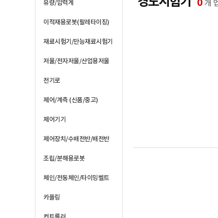
경도시험기
0
개 
유량/압력계
이적재용로봇(팔레타이징)
재료시험기/만능재료시험기
저울/전자저울/산업용저울
전기로
제어/계측 (신품/중고)
제어기기
제어장치/수배전반/배전반
조립/분해용로봇
체인/전동체인/타이밍벨트
카플링
컨트롤러