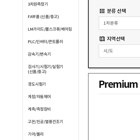
3차원측정기
분류 선택
FA부품 (신품/중고)
LM가이드/볼스크류/베어링
지역선택
PLC/인버터/콘트롤러
감속기/변속기
검사기/시험기/실험기
(신품/중고)
Premium
경도시험기
계장/자동제어
계측/측정장비
고온/진공/열풍건조기
기어/폴리