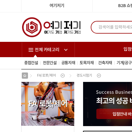
여기저기
B2B 
입점
전체 카테고리
종합건설
전문건설
공통자재
토목자재
건축자재
기계/공구
FA/로봇/제어
경도시험기
FA
/
로봇
/
제어