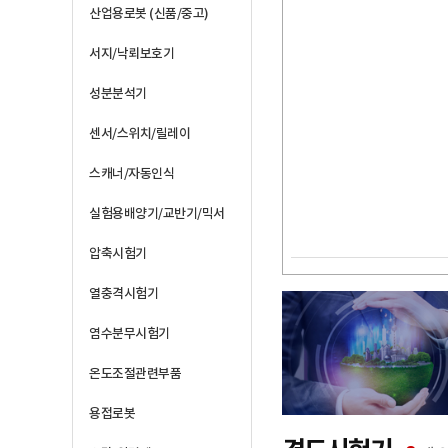
산업용로봇 (신품/중고)
서지/낙뢰보호기
성분분석기
센서/스위치/릴레이
스캐너/자동인식
실험용배양기/교반기/믹서
압축시험기
열충격시험기
염수분무시험기
온도조절관련부품
용접로봇