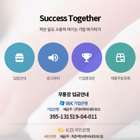
Success Together
작은 일도 소중히 여기는 기업 여기저기
입점안내
광고센터
기업홍보관
제품무료등록
무통장 입금안내
기업은행
예금주 : (주)비투비네트워크
395-131519-04-011
국민은행
예금주 : 최준락(비투비네트워크)