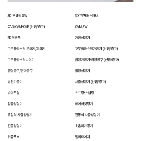
3D 모델링 SW
3D프린터/스캐너
CAD/CAM/CAE (신품/중고)
CAM SW
EDM부품
가공성형기
고무플라스틱 분쇄기/파쇄기
고무플라스틱가공기 (신품/중고)
고무플라스틱니더기
금형가공기/금형공구 (신품/중고)
금형공구/연마공구
몰딩성형기
방전가공기
사출성형기 (신품/중고)
슈퍼드릴
스프링/스냅링
압출성형기
와이어컷팅기
유압식 사출성형기
전동식 사출성형기
진공성형기
초음파가공기
취출로복
펠리타이저