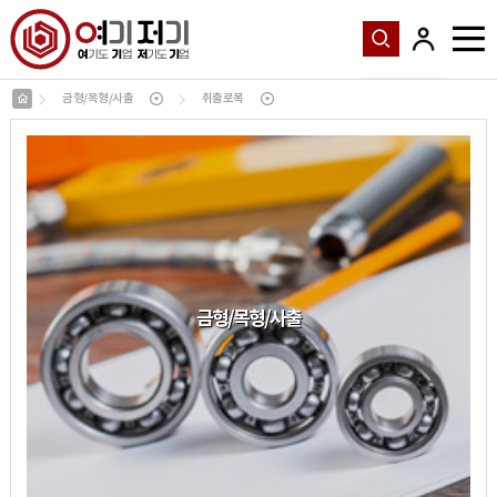
금형/목형/사출
취출로복
금형
/
목형
/
사출