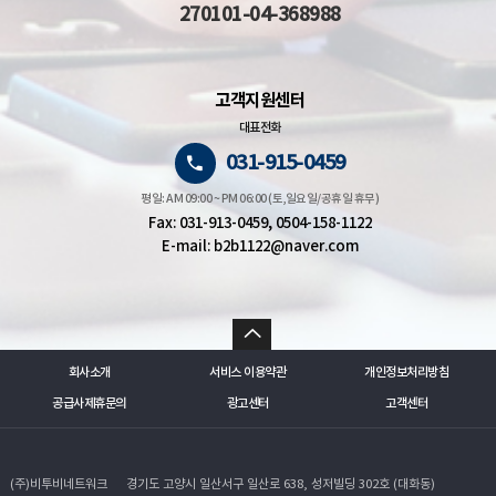
270101-04-368988
고객지원센터
대표전화
031-915-0459
평일: AM 09:00 ~ PM 06:00 (토,일요일/공휴일 휴무)
Fax: 031-913-0459, 0504-158-1122
E-mail: b2b1122@naver.com
회사소개
서비스 이용약관
개인정보처리방침
공급사제휴문의
광고센터
고객센터
(주)비투비네트워크
경기도 고양시 일산서구 일산로 638, 성저빌딩 302호 (대화동)