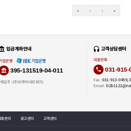
«
‹
›
»
입금계좌안내
고객상담센터
대표전화
기업은행
031-915-
395-131519-04-011
031-913-0459, 
Fax :
(예금주 : (주)비투비네트워크)
b2b1122@na
Email :
제휴문의
광고센터
고객센터