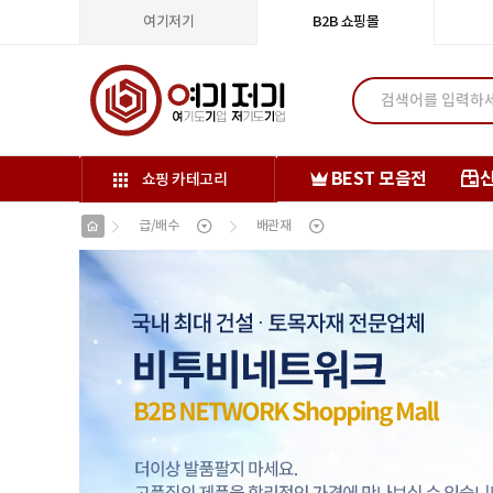
여기저기
B2B 쇼핑몰
BEST 모음전
쇼핑 카테고리
급/배수
배관재