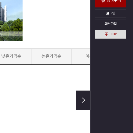
장바구니
로그인
회원가입
TOP
낮은가격순
높은가격순
이름순