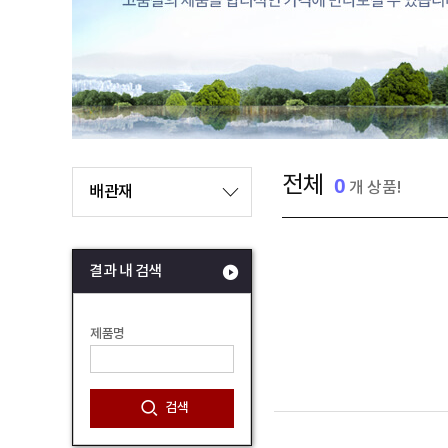
전체
0
개 상품!
배관재
결과 내 검색
제품명
검색