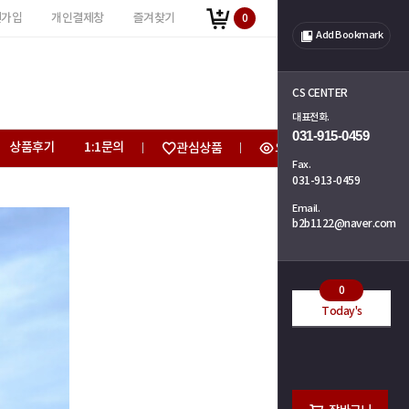
원가입
개인결제창
즐겨찾기
0
Add Bookmark
CS CENTER
대표전화.
031-915-0459
상품후기
1:1문의
관심상품
오늘 본 상품
Fax.
031-913-0459
Email.
b2b1122@naver.com
0
Today's