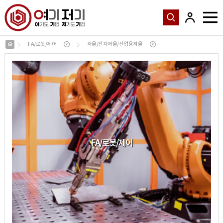
FA/로봇/제어
저울/전자저울/산업용저울
FA
/
로봇
/
제어