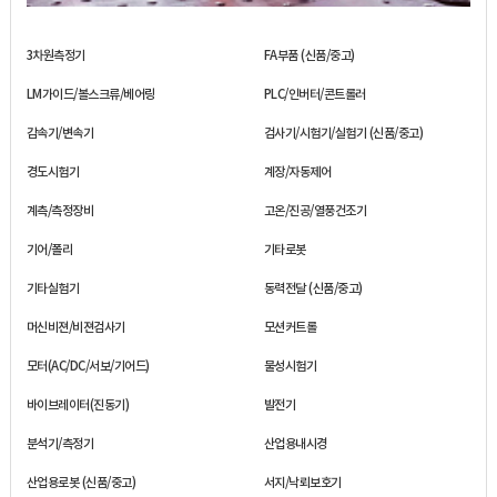
3차원측정기
FA부품 (신품/중고)
LM가이드/볼스크류/베어링
PLC/인버터/콘트롤러
감속기/변속기
검사기/시험기/실험기 (신품/중고)
경도시험기
계장/자동제어
계측/측정장비
고온/진공/열풍건조기
기어/폴리
기타로봇
기타실험기
동력전달 (신품/중고)
머신비젼/비젼검사기
모션커트롤
모터(AC/DC/서보/기어드)
물성시험기
바이브레이터(진동기)
발전기
분석기/측정기
산업용내시경
산업용로봇 (신품/중고)
서지/낙뢰보호기