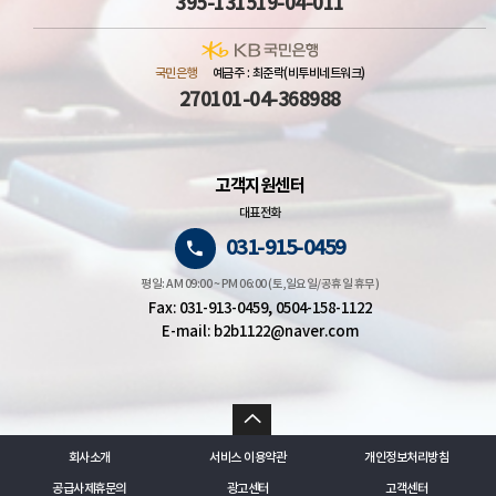
395-131519-04-011
국민은행
예금주 : 최준락(비투비네트워크)
270101-04-368988
고객지원센터
대표전화
031-915-0459
평일: AM 09:00 ~ PM 06:00 (토,일요일/공휴일 휴무)
Fax: 031-913-0459, 0504-158-1122
E-mail: b2b1122@naver.com
회사소개
서비스 이용약관
개인정보처리방침
공급사제휴문의
광고센터
고객센터