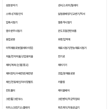
성분분석기
센서/스위치/릴레이
스캐너/자동인식
실험용배양기/교반기/믹서
압축시험기
열충격시험기
염수분무시험기
온도조절관련부품
용접로봇
유량/압력계
이적재용로봇(팔레타이징)
재료시험기/만능재료시험기
저울/전자저울/산업용저울
전기로
제어/계측 (신품/중고)
제어기기
제어장치/수배전반/배전반
조립/분해용로봇
체인/전동체인/타이밍벨트
카플링
컨트롤러
케이블베어
크린룸/크린부스
크린벤치/무균작업대
터치스크린/디스플레이
파츠피더/자동공급기