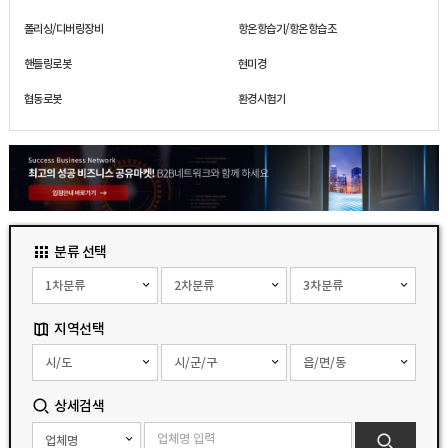
폴리싱/디버링장비
항온항습기/항온항습조
핸들링로봇
현미경
협동로봇
환경시험기
분류 선택
지역선택
상세검색