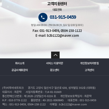
고객지원센터
대표전화
031-915-0459
평일: AM 09:00 ~ PM 06:00 (토,일요일/공휴일 휴무)
Fax: 031-913-0459, 0504-158-1122
E-mail: b2b1122@naver.com
회사소개
서비스 이용약관
개인정보처리방침
공급사제휴문의
광고센터
고객센터
(주)비투비네트워크
경기도 고양시 일산서구 일산로 638, 성저빌딩 302호 (대화동)
대표이사 : 최준락
사업자등록번호 : 714-81-01669
통신판매신고번호 : 제 2020-고양일산서-0216 호
개인정보보호책임자 : 최준락
H.P : 010-3778-1122
출원번호 : 40-2021-0069845
대표전화 : 031-915-0459
팩스 : 031-913-0459, 0504-158-1122
이메일 : b2b1122@naver.com