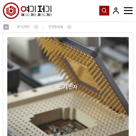
전기/전자
전선접속재
전기
/
전자