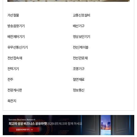
가선철물
교통신호설비
방송음향기기
배선기구
배전제어기기
영상보안기기
유무선통신기기
전선/케이블
전선접속재
전선관로재
전력기기
조명기구
전주
절연재료
전광게시판
정보통신
축전지