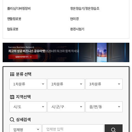
폴리싱/디버링장비
항온항습기/항온항습조
핸들링로봇
현미경
협동로봇
환경시험기
분류 선택
지역선택
상세검색