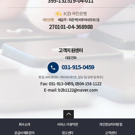
395-131519-04-011
국민은행
예금주 : 최준락(비투비네트워크)
270101-04-368988
고객지원센터
대표전화
031-915-0459
평일: AM 09:00 ~ PM 06:00 (토,일요일/공휴일 휴무)
Fax: 031-913-0459, 0504-158-1122
E-mail: b2b1122@naver.com
회사소개
서비스 이용약관
개인정보처리방침
공급사제휴문의
광고센터
고객센터