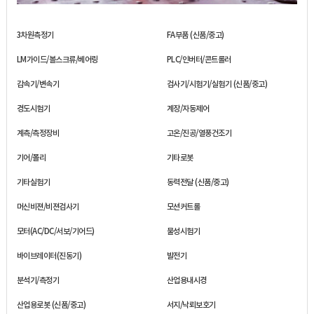
3차원측정기
FA부품 (신품/중고)
LM가이드/볼스크류/베어링
PLC/인버터/콘트롤러
감속기/변속기
검사기/시험기/실험기 (신품/중고)
경도시험기
계장/자동제어
계측/측정장비
고온/진공/열풍건조기
기어/폴리
기타로봇
기타실험기
동력전달 (신품/중고)
머신비젼/비젼검사기
모션커트롤
모터(AC/DC/서보/기어드)
물성시험기
바이브레이터(진동기)
발전기
분석기/측정기
산업용내시경
산업용로봇 (신품/중고)
서지/낙뢰보호기