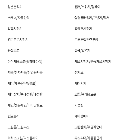
성분분석기
센서/스위치/릴레이
스캐너/자동인식
실험용배양기/교반기/믹서
압축시험기
열충격시험기
염수분무시험기
온도조절관련부품
용접로봇
유량/압력계
이적재용로봇(팔레타이징)
재료시험기/만능재료시험기
저울/전자저울/산업용저울
전기로
제어/계측 (신품/중고)
제어기기
제어장치/수배전반/배전반
조립/분해용로봇
체인/전동체인/타이밍벨트
카플링
컨트롤러
케이블베어
크린룸/크린부스
크린벤치/무균작업대
터치스크린/디스플레이
파츠피더/자동공급기