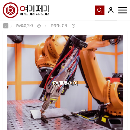
FA/로봇/제어
열충격시험기
FA
/
로봇
/
제어