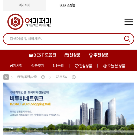
여기저기
B2B 쇼핑몰
BEST 모음전
신상품
추천상품
공지사항
상품후기
1:1문의
관심상품
오늘 본 상품
금형/목형/사출
CAM SW