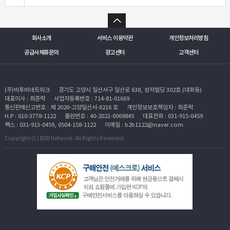
회사소개
서비스 이용약관
개인정보처리방침
공급사제휴문의
광고센터
고객센터
(주)비투비네트워크
경기도 고양시 일산서구 일산로 638, 성저빌딩 302호 (대화동)
대표이사 : 최준락
사업자등록번호 : 714-81-01669
통신판매신고번호 : 제 2020-고양일산서-0216 호
개인정보보호책임자 : 최준락
H.P : 010-3778-1122
출원번호 : 40-2021-0069845
대표전화 : 031-915-0459
팩스 : 031-913-0459, 0504-158-1122
이메일 : b2b1122@naver.com
Copyright (C) B2B Network. All Rights Reserved.