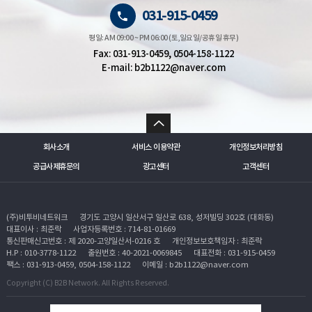
031-915-0459
평일: AM 09:00 ~ PM 06:00 (토,일요일/공휴일 휴무)
Fax: 031-913-0459, 0504-158-1122
E-mail: b2b1122@naver.com
회사소개
서비스 이용약관
개인정보처리방침
공급사제휴문의
광고센터
고객센터
(주)비투비네트워크
경기도 고양시 일산서구 일산로 638, 성저빌딩 302호 (대화동)
대표이사 : 최준락
사업자등록번호 : 714-81-01669
통신판매신고번호 : 제 2020-고양일산서-0216 호
개인정보보호책임자 : 최준락
H.P : 010-3778-1122
출원번호 : 40-2021-0069845
대표전화 : 031-915-0459
팩스 : 031-913-0459, 0504-158-1122
이메일 : b2b1122@naver.com
Copyright (C) B2B Network. All Rights Reserved.