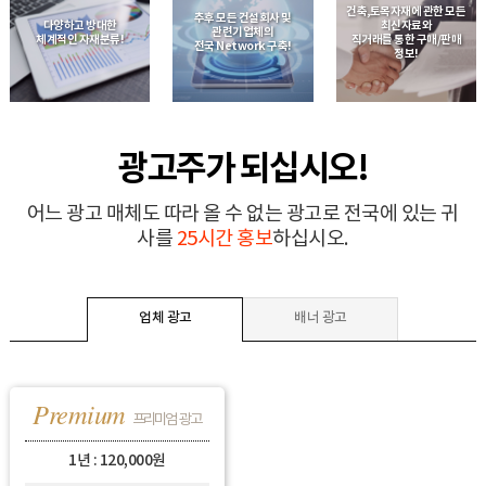
건축,토목자재에 관한 모든
추후 모든 건설회사 및
다양하고 방대한
최신자료와
관련기업체의
체계적인 자재분류!
직거래를 통한 구매/판매
전국 Network 구축!
정보!
광고주가 되십시오!
어느 광고 매체도 따라 올 수 없는 광고로 전국에 있는 귀
사를
25시간 홍보
하십시오.
업체 광고
배너 광고
Premium
프리미엄 광고
1년 : 120,000원