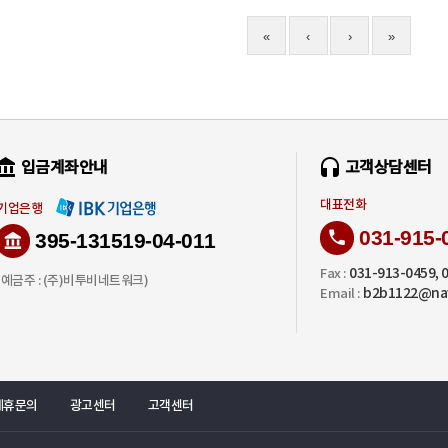
«
‹
›
»
입금계좌안내
고객상담센터
대표전화
기업은행
031-915-
395-131519-04-011
031-913-0459, 
Fax :
(예금주 : (주)비투비네트워크)
b2b1122@na
Email :
제휴문의
광고센터
고객센터