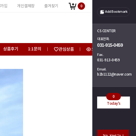
원가입
개인결제창
즐겨찾기
0
Add Bookmark
CS CENTER
대표전화.
031-915-0459
상품후기
1:1문의
관심상품
오늘 본 상품
Fax.
031-913-0459
Email.
b2b1122@naver.com
0
Today's