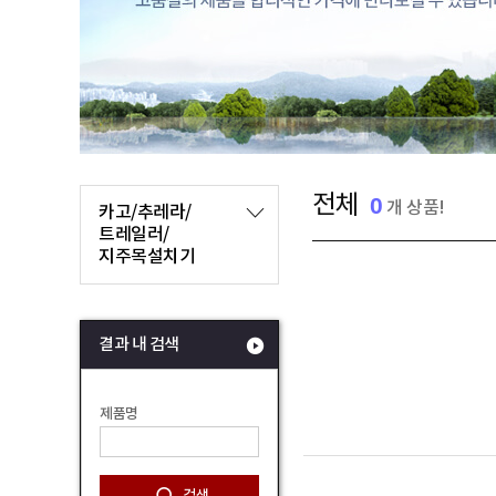
전체
0
개 상품!
카고/추레라/
트레일러/
지주목설치기
결과 내 검색
제품명