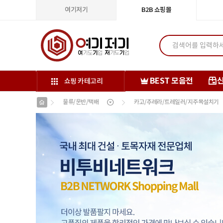
여기저기
B2B 쇼핑몰
BEST 모음전
쇼핑 카테고리
물류/운반/택배
카고/추레라/트레일러/지주목설치기