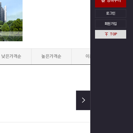
장바구니
로그인
회원가입
TOP
낮은가격순
높은가격순
이름순