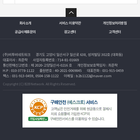
회사소개
서비스 이용약관
개인정보처리방침
공급사제휴문의
광고센터
고객센터
(주)비투비네트워크
경기도 고양시 일산서구 일산로 638, 성저빌딩 302호 (대화동)
대표이사 : 최준락
사업자등록번호 : 714-81-01669
통신판매신고번호 : 제 2020-고양일산서-0216 호
개인정보보호책임자 : 최준락
H.P : 010-3778-1122
출원번호 : 40-2021-0069845
대표전화 : 031-915-0459
팩스 : 031-913-0459, 0504-158-1122
이메일 : b2b1122@naver.com
Copyright (C) B2B Network. All Rights Reserved.