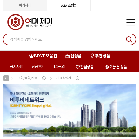
여기저기
B2B 쇼핑몰
BEST 모음전
신상품
추천상품
공지사항
상품후기
1:1문의
관심상품
오늘 본 상품
금형/목형/사출
가공성형기