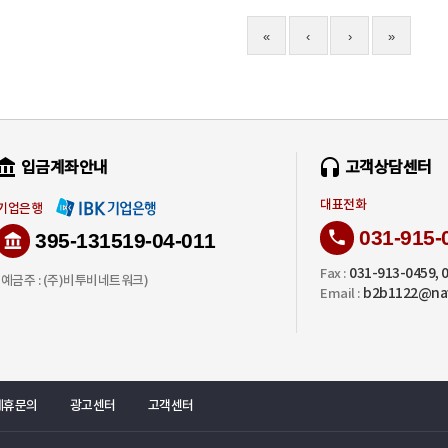
«
‹
›
»
입금계좌안내
고객상담센터
대표전화
기업은행
031-915-
395-131519-04-011
031-913-0459, 
Fax :
(예금주 : (주)비투비네트워크)
b2b1122@na
Email :
제휴문의
광고센터
고객센터