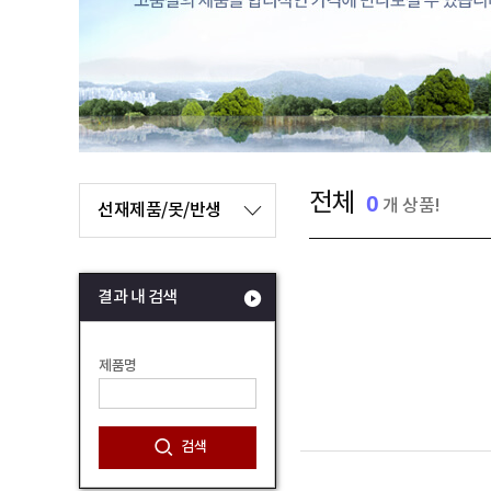
전체
0
개 상품!
선재제품/못/반생
결과 내 검색
제품명
검색