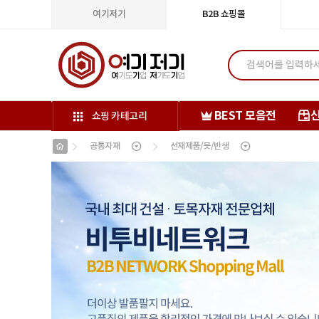
여기저기
B2B 쇼핑몰
BEST 모음전
쇼핑 카테고리
공통자재
선재제품/못/반생