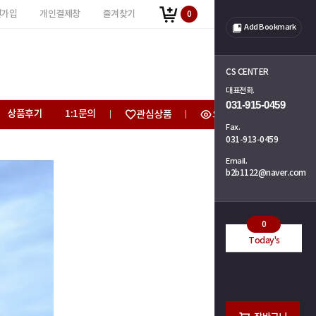
원가입
개인결제창
즐겨찾기
0
Add Bookmark
CS CENTER
대표전화.
031-915-0459
상품후기
1:1문의
관심상품
오늘 본 상품
Fax.
031-913-0459
Email.
b2b1122@naver.com
0
Today's