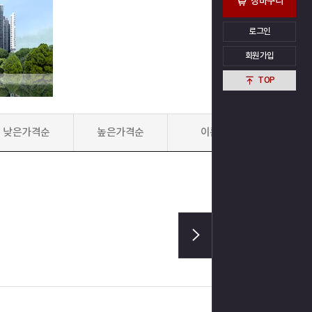
장바구니
로그인
회원가입
TOP
낮은가격순
높은가격순
이름순