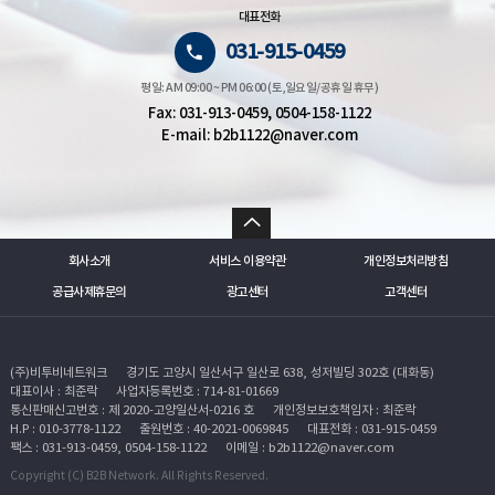
대표전화
031-915-0459
평일: AM 09:00 ~ PM 06:00 (토,일요일/공휴일 휴무)
Fax: 031-913-0459, 0504-158-1122
E-mail: b2b1122@naver.com
회사소개
서비스 이용약관
개인정보처리방침
공급사제휴문의
광고센터
고객센터
(주)비투비네트워크
경기도 고양시 일산서구 일산로 638, 성저빌딩 302호 (대화동)
대표이사 : 최준락
사업자등록번호 : 714-81-01669
통신판매신고번호 : 제 2020-고양일산서-0216 호
개인정보보호책임자 : 최준락
H.P : 010-3778-1122
출원번호 : 40-2021-0069845
대표전화 : 031-915-0459
팩스 : 031-913-0459, 0504-158-1122
이메일 : b2b1122@naver.com
Copyright (C) B2B Network. All Rights Reserved.