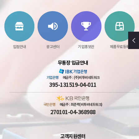
입점안내
광고센터
기업홍보관
제품무료등록
무통장 입금안내
기업은행
예금주 : (주)비투비네트워크
395-131519-04-011
국민은행
예금주 : 최준락(비투비네트워크)
270101-04-368988
고객지원센터