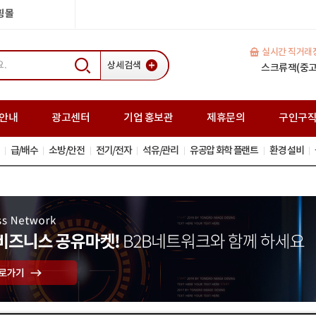
쇼핑몰
실시간 직거래
상세검색
H빔(중고) 35
일반복공판 (중고
스크류잭(중고
안내
광고센터
기업 홍보관
제휴문의
구인구
급/배수
소방/안전
전기/전자
석유/관리
유공압 화학 플랜트
환경 설비