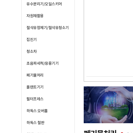
유수분리기/오일스키머
자원재활용
절삭유정제기/절삭유청소기
집진기
청소차
초음파세척/응용기기
폐기물처리
플랜트기기
필터프레스
하독스 오버홀
하독스 철판