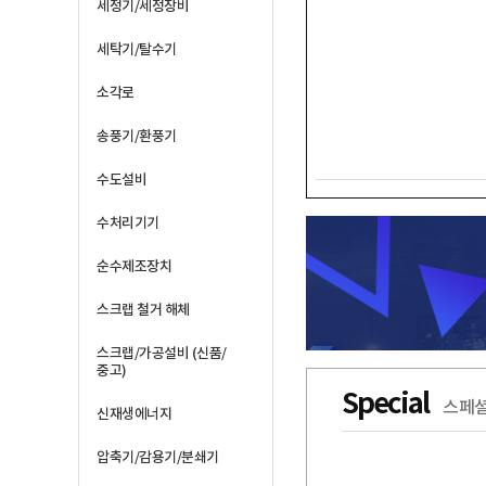
세정기/세정장비
세탁기/탈수기
소각로
송풍기/환풍기
수도설비
수처리기기
순수제조장치
스크랩 철거 해체
스크랩/가공설비 (신품/
중고)
Special
스페셜
신재생에너지
압축기/감용기/분쇄기