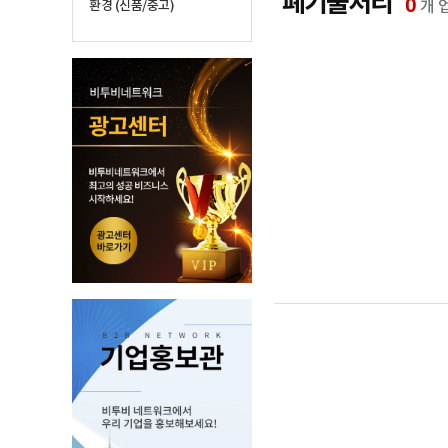
폐기물처리
0
개 
환경 (신품/중고)