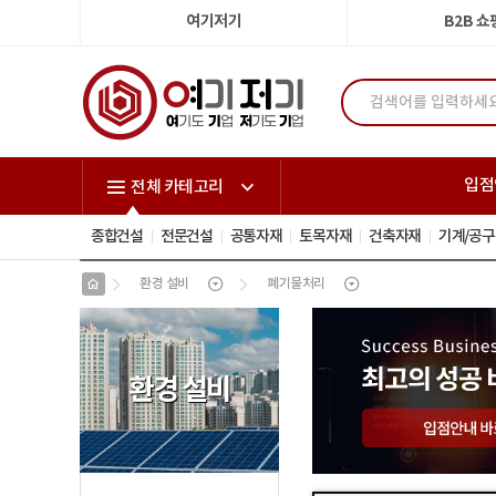
여기저기
B2B 
입점
전체 카테고리
종합건설
전문건설
공통자재
토목자재
건축자재
기계/공구
환경 설비
폐기물처리
환경 설비