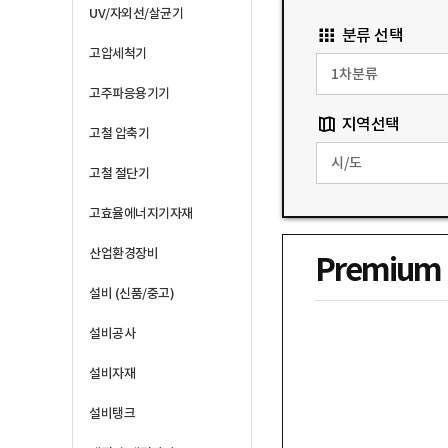
UV/자외선/살균기
분류 선택
고압세척기
고주파응용기기
지역선택
고철 압축기
고철 절단기
고효율에너지기자재
산업환경장비
Premium
설비 (신품/중고)
설비공사
설비자재
설비탱크