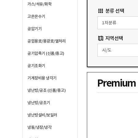
가스/석유/화학
분류 선택
고온온수기
공압기기
지역선택
공업용로/용광로/열처리
공기압축기 (신품/중고)
공기조화기
기계장비용 냉각기
Premium
냉난방/공조 (신품/중고)
냉난방/공조기
냉난방설비/보일러
냉동/냉장/냉각