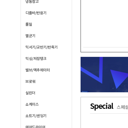
냉동창고
디졸바/반응기
롤밀
멸균기
믹서기/교반기/반죽기
믹싱/저장탱크
밸브/액추에이터
브로워
실린더
Special
쇼케이스
스페셜
쇼트기/샌딩기
에어드라이어