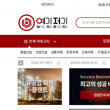
여기저기
B2B 
입점
전체 카테고리
종합건설
전문건설
공통자재
토목자재
건축자재
기계/공구
유공압 화학 플랜트
공업용로/용광로/열처리
유공압 화학
플랜트