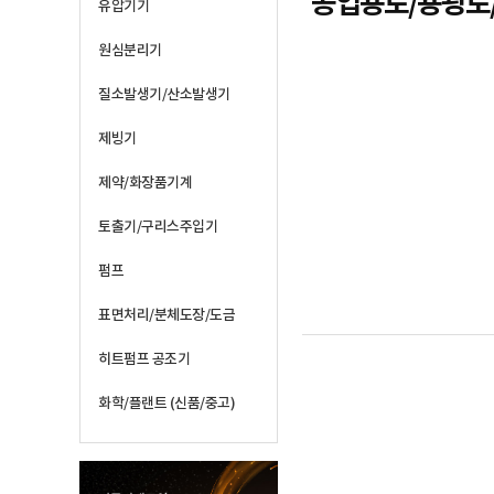
공업용로/용광로
유압기기
원심분리기
질소발생기/산소발생기
제빙기
제약/화장품기계
토출기/구리스주입기
펌프
표면처리/분체도장/도금
히트펌프 공조기
화학/플랜트 (신품/중고)