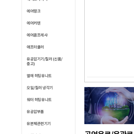
에어탱크
에어커텐
에어콤프레샤
애프터쿨러
유공압기기/칠러 (신품/
중고)
열매 히팅유니트
오일/칠러 냉각기
워터 히팅유니트
유공압부품
유분체관련기기