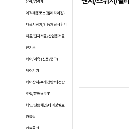
센서/스위치/릴
유량/압력계
이적재용로봇(팔레타이징)
재료시험기/만능재료시험기
저울/전자저울/산업용저울
전기로
제어/계측 (신품/중고)
제어기기
제어장치/수배전반/배전반
조립/분해용로봇
체인/전동체인/타이밍벨트
카플링
컨트롤러