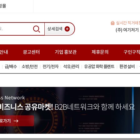
쇼핑몰
실시간 직거래
상세검색
H빔(중고) 35
일반복공판 (중고
스크류잭(중고
안내
광고센터
기업 홍보관
제휴문의
구인구
급/배수
소방/안전
전기/전자
석유/관리
유공압 화학 플랜트
환경 설비