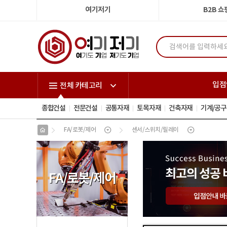
여기저기
B2B 
입점
전체 카테고리
종합건설
전문건설
공통자재
토목자재
건축자재
기계/공구
FA/로봇/제어
센서/스위치/릴레이
FA
/
로봇
/
제어