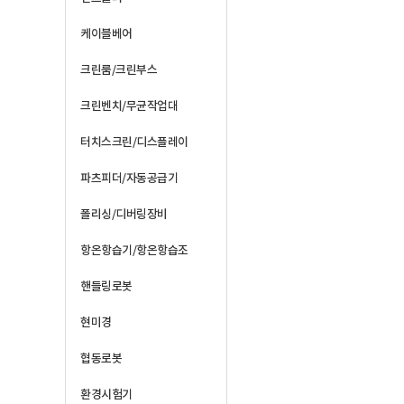
케이블베어
크린룸/크린부스
크린벤치/무균작업대
터치스크린/디스플레이
파츠피더/자동공급기
폴리싱/디버링장비
항온항습기/항온항습조
핸들링로봇
현미경
협동로봇
환경시험기