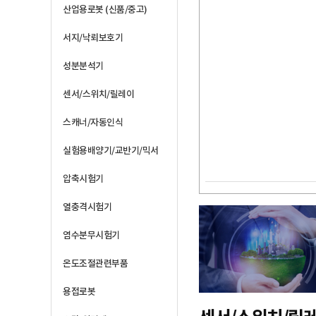
산업용로봇 (신품/중고)
서지/낙뢰보호기
성분분석기
센서/스위치/릴레이
스캐너/자동인식
실험용배양기/교반기/믹서
압축시험기
열충격시험기
염수분무시험기
온도조절관련부품
용접로봇