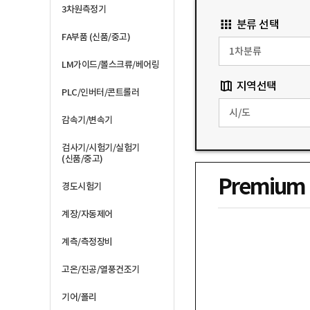
3차원측정기
분류 선택
FA부품 (신품/중고)
LM가이드/볼스크류/베어링
지역선택
PLC/인버터/콘트롤러
감속기/변속기
검사기/시험기/실험기
(신품/중고)
Premium
경도시험기
계장/자동제어
계측/측정장비
고온/진공/열풍건조기
기어/폴리