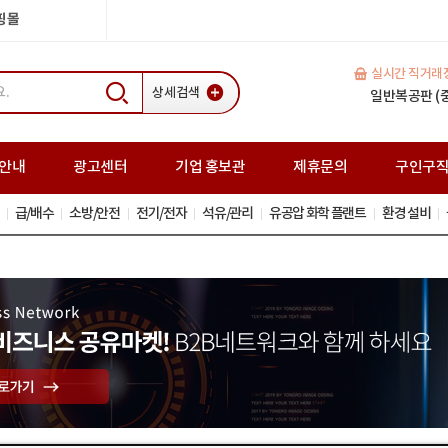
쇼핑몰
실시간 직거래
상세검색
H빔(중고) 35
일반복공판 (중고
스크류잭(중고
안내
광고센터
기업 홍보관
제휴문의
구인구
급/배수
소방/안전
전기/전자
석유/관리
유공압 화학 플랜트
환경 설비