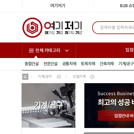
여기저기
B2B 
입점
전체 카테고리
종합건설
전문건설
공통자재
토목자재
건축자재
기계/공구
기계/공구
산업기계
기계
/
공구