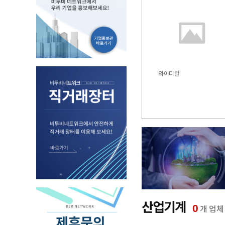
와이디알
산업기계
0
개 업체