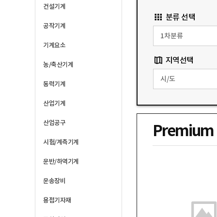
건설기계
분류 선택
공작기계
기계요소
지역선택
농/축산기계
동력기계
산업기계
산업공구
Premium
시험/계측기계
운반/하역기계
운송장비
용접기자재