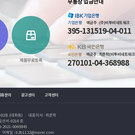
무통장 입금안내
기업은행
예금주 : (주)비투비네트워크
395-131519-04-011
국민은행
예금주 : 최준락(비투비네트워크
제품무료등록
270101-04-368988
제휴문의
광고센터
고객센터
02호 (대화동)
대표이사 : 최준락
산서-0216 호
-2021-0069845
이메일 : b2b1122@naver.com