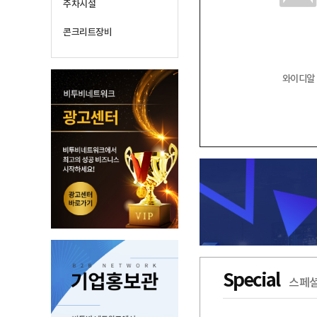
주차시설
콘크리트장비
와이디알
Special
스페셜