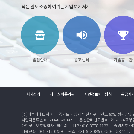
작은 일도 소중히 여기는 기업 여기저기
입점안내
광고센터
기업홍보관
회사소개
서비스 이용약관
개인정보처리방침
공급사
(주)비투비네트워크
경기도 고양시 일산서구 일산로 638, 성저빌딩 3
사업자등록번호 : 714-81-01669
통신판매신고번호 : 제 2020-고양일
개인정보보호책임자 : 최준락
H.P : 010-3778-1122
출원번호 : 40
대표전화 : 031-915-0459
팩스 : 031-913-0459, 0504-158-1122