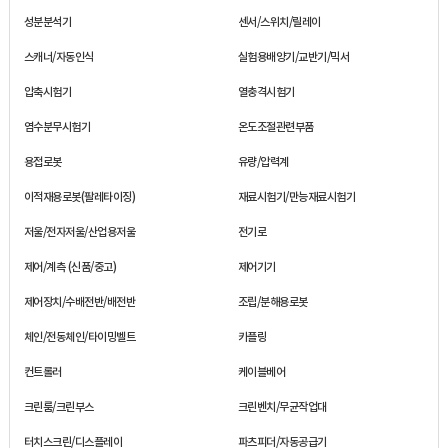
성분분석기
센서/스위치/릴레이
스캐너/자동인식
실험용배양기/교반기/믹서
압축시험기
열충격시험기
염수분무시험기
온도조절관련부품
용접로봇
유량/압력계
이적재용로봇(팔레타이징)
재료시험기/만능재료시험기
저울/전자저울/산업용저울
전기로
제어/계측 (신품/중고)
제어기기
제어장치/수배전반/배전반
조립/분해용로봇
체인/전동체인/타이밍벨트
카플링
컨트롤러
케이블베어
크린룸/크린부스
크린벤치/무균작업대
터치스크린/디스플레이
파츠피더/자동공급기