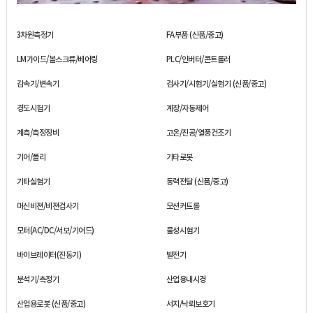
3차원측정기
FA부품 (신품/중고)
LM가이드/볼스크류/베어링
PLC/인버터/콘트롤러
감속기/변속기
검사기/시험기/실험기 (신품/중고)
경도시험기
계장/자동제어
계측/측정장비
고온/진공/열풍건조기
기어/폴리
기타로봇
기타실험기
동력전달 (신품/중고)
머신비젼/비젼검사기
모션커트롤
모터(AC/DC/서보/기어드)
물성시험기
바이브레이터(진동기)
발전기
분석기/측정기
산업용내시경
산업용로봇 (신품/중고)
서지/낙뢰보호기