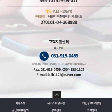
395-131519-04-011
국민은행
예금주 : 최준락(비투비네트워크)
270101-04-368988
고객지원센터
대표전화
031-915-0459
평일: AM 09:00 ~ PM 06:00 (토,일요일/공휴일 휴무)
Fax: 031-913-0459, 0504-158-1122
E-mail: b2b1122@naver.com
회사소개
서비스 이용약관
개인정보처리방침
공급사제휴문의
광고센터
고객센터