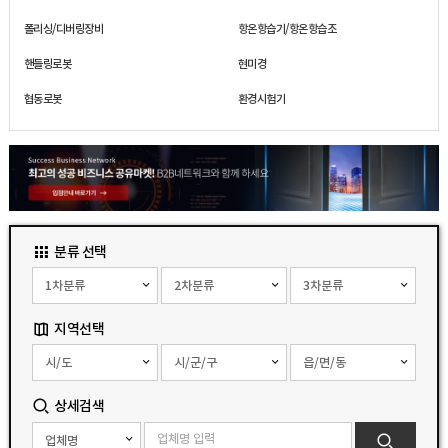
폴리싱/디버링장비
항온항습기/항온항습조
핸들링로봇
현미경
협동로봇
환경시험기
분류 선택
지역선택
상세검색