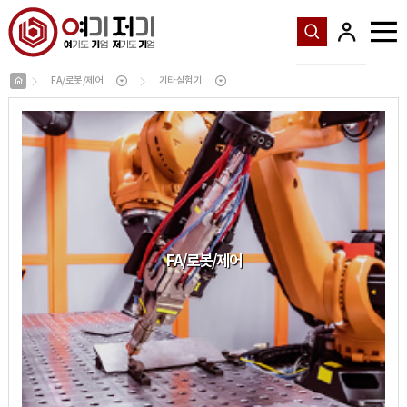
FA/로봇/제어
기타실험기
FA
/
로봇
/
제어